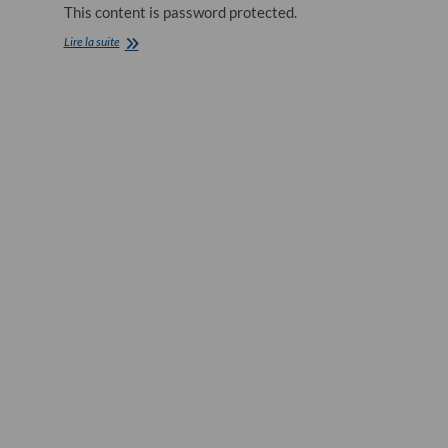
This content is password protected.
EXCLUSIF
Lire la suite
«
Hier
Encore
»,
avec
Charles
Aznavour
le
29
septembre
2012
à
20h45
sur
France
2