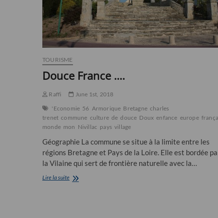
TOURISME
Douce France ….
Raffi
June 1st, 2018
'Economie
56
Armorique
Bretagne
charles
trenet
commune
culture
de
douce
Doux
enfance
europe
frança
monde
mon
Nivillac
pays
village
Géographie La commune se situe à la limite entre les
régions Bretagne et Pays de la Loire. Elle est bordée pa
la Vilaine qui sert de frontière naturelle avec la…
Douce
Lire la suite
France
….