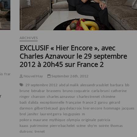
ARCHIVES
EXCLUSIF « Hier Encore », avec
Charles Aznavour le 29 septembre
2012 à 20h45 sur France 2
is
france
histoire
le
Nouvel Hay
September 26th, 2012
29 septembre 2012
abd al malik
alessandra sublet
barbara
bb
brune
bénabar
brassens
bruno coquatrix
carla bruni
catherine
r
ringer
chanson
charles aznavour
charles trenet
chimène
badi
dalida
exceptionnelle
française
france 2
garou
gérard
darmon
gilbert bécaud
guy delacroix
hier encore
hommage
jacques
brel
jenifer
laurent gerra
les gypsies
m
pokora
maurane
mythique
olympia
originale
patricia
kaass
patrimoine
pierre bachelet
scène
shy'm
soirée
thomas
dutronc
trenet