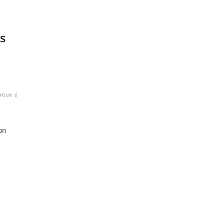
s
reux
doulourexu
école
génétique
handicap
mal
Maladie
parents
Père
vie
on