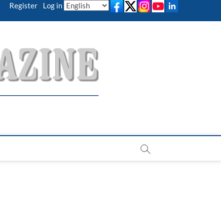
Register
|
Log in