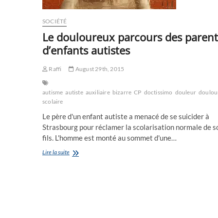
SOCIÉTÉ
Le douloureux parcours des parent
d’enfants autistes
Raffi
August 29th, 2015
autisme
autiste
auxiliaire
bizarre
CP
doctissimo
douleur
doulou
scolaire
Le père d'un enfant autiste a menacé de se suicider à
Strasbourg pour réclamer la scolarisation normale de s
fils. L'homme est monté au sommet d'une…
Le
Lire la suite
douloureux
parcours
des
parents
d’enfants
autistes