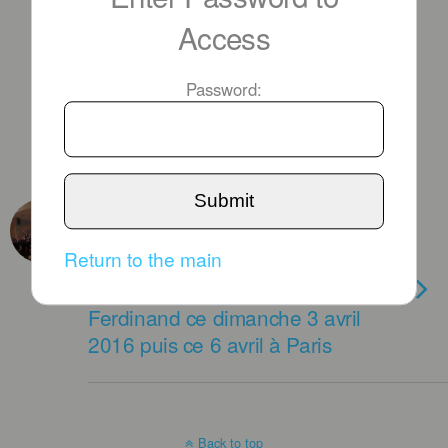
Access
Password:
Submit
APRIL 4TH, 2016
Hasmik MARTIROSYAN au
Return to the main
concert du Chœur ALAIN
CHARRON à la Crypte Saint-
Ferdinand ce dimanche 3 avril
2016 puis ce 6 avril à Paris
Back to top