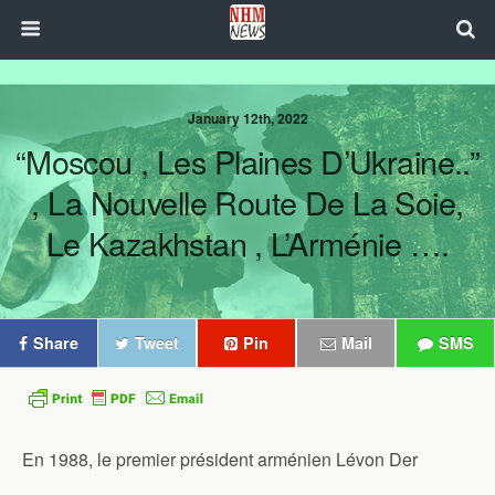
January 12th, 2022
“Moscou , Les Plaines D’Ukraine..”
, La Nouvelle Route De La Soie,
Le Kazakhstan , L’Arménie ….
Share
Tweet
Pin
Mail
SMS
En 1988, le premier président arménien Lévon Der