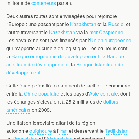
millions de
conteneurs
par an.
Deux autres routes sont envisagées pour rejoindre
l'Europe : une passant par le
Kazakhstan
et la
Russie
, et
l'autre traversant le
Kazakhstan
via la
mer Caspienne
.
Les travaux ne sont pas financés par l'
Union européenne
,
qui n'apporte aucune aide logistique. Les bailleurs sont
la
Banque européenne de développement
, la
Banque
asiatique de développement
, la
Banque islamique de
développement
.
Cette route permettra notamment de faciliter le commerce
entre la
Chine populaire
et les pays d'
Asie centrale
, dont
les échanges s'élevaient à 25,2 milliards de
dollars
américains
en 2008.
Une liaison ferroviaire allant de la région
autonome
ouïghoure
à l'
Iran
et desservant le
Tadjikistan
,
le
Kirghizistan
et l'
Afghanistan
est également