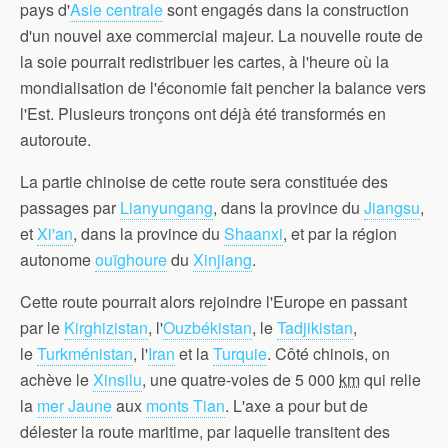
pays d'
Asie centrale
sont engagés dans la construction
d'un nouvel axe commercial majeur. La nouvelle route de
la soie pourrait redistribuer les cartes, à l'heure où la
mondialisation de l'économie fait pencher la balance vers
l'Est. Plusieurs tronçons ont déjà été transformés en
autoroute.
La partie chinoise de cette route sera constituée des
passages par
Lianyungang
, dans la province du
Jiangsu
,
et
Xi'an
, dans la province du
Shaanxi
, et par la région
autonome
ouïghoure
du
Xinjiang
.
Cette route pourrait alors rejoindre l'Europe en passant
par le
Kirghizistan
, l'
Ouzbékistan
, le
Tadjikistan
,
le
Turkménistan
, l'
Iran
et la
Turquie
. Côté chinois, on
achève le
Xinsilu
, une quatre-voies de 5 000
km
qui relie
la
mer Jaune
aux
monts Tian
. L'axe a pour but de
délester la route maritime, par laquelle transitent des