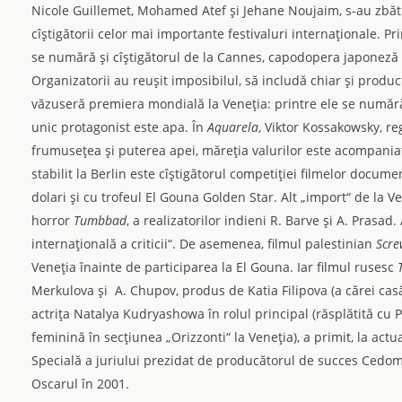
Nicole Guillemet, Mohamed Atef şi Jehane Noujaim, s-au zbătu
cîştigătorii celor mai importante festivaluri internaţionale. Pr
se numără şi cîştigătorul de la Cannes, capodopera japoneză
Organizatorii au reuşit imposibilul, să includă chiar şi produ
văzuseră premiera mondială la Veneţia: printre ele se numă
unic protagonist este apa. În
Aquarela
, Viktor Kossakowsky, reg
frumuseţea şi puterea apei, măreţia valurilor este acompania
stabilit la Berlin este cîştigătorul competiţiei filmelor docume
dolari şi cu trofeul El Gouna Golden Star. Alt „import“ de la V
horror
Tumbbad
, a realizatorilor indieni R. Barve şi A. Prasa
internaţională a criticii“. De asemenea, filmul palestinian
Scre
Veneţia înainte de participarea la El Gouna. Iar filmul rusesc
Merkulova şi A. Chupov, produs de Katia Filipova (a cărei casă
actriţa Natalya Kudryashowa în rolul principal (răsplătită cu
feminină în secţiunea „Orizzonti“ la Veneţia), a primit, la act
Specială a juriului prezidat de producătorul de succes Cedomi
Oscarul în 2001.