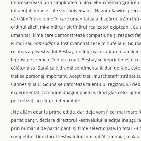
impresionează prin simplitatea mijloacelor cinematografice util
influenţat, temele sale sînt universale. „Naguib Sawiris preci
că trăim într-o lume în care umanitatea a dispărut, trăim înt
ordinul zilei“, mi-a mărturisit tînărul realizator egiptean. „C
umanitar, filme care demonstrează compasiune şi respect faţă d
Filmul său
Yomeddine
a fost ovaționat zece minute la El Gouna,
relatează povestea lui Beshay, un lepros în căutarea familiei 
leproşi pe vremea cînd era copil. Beshay se împrieteneşte cu 
călătoria sa. Sună ca o dramă sentimentală, dar, de fapt, este
treilea personaj important. Aceşti trei „muschetari“ străbat s
Cannes şi la El Gouna se datorează talentului regizorului de
experimentat, compune imagini poetice, dînd glas celor ignora
portretizaţi, în film, cu demnitate.
„Ne aflăm doar la prima ediție, dar deja vom fi cel mai mare
participanți“, declara directorul Festivalului la ediţia inaugur
prin numărul de participanţi şi filme selecţionate, în total 74
competiție. Directorul Festivalului, Intishal Al Timimi, şi col