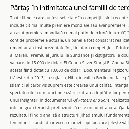
Părtași în intimitatea unei familii de tero
Toate filmele care au fost selectate în competiţie sînt recente 
include cît mai multe premiere mondiale sau avanpremiere. „J
au avut premiera mondială cu mai puțin de o lună în urmă“, îm
cont de problemele actuale, un panel a fost consacrat realizato
umanitar au fost prezentate în şi în afara competiţiei. Print
al Marelui Premiu al Juriului la Sundance şi cîştigătorul a două
valoare de 15.000 de dolari El Gouna Silver Star şi El Gouna 
acesta fiind dotat cu 10.000 de do­lari. Documen­tarul regizoru
trăieşte, din 2013, cu soţia sa, Hiba, în exil la Berlin, ne face p
islamici al căror vis suprem este crearea unui califat. Intenţia
spectatorului cum funcţionează recrutrarea luptătorilor pent
unui insighter. În documentarul
Of Fathers and Sons
, realizato
într-un grup terorist, pretinzînd că este un admirator al-Qaida
rezultatul fiind o analiză a structurii jihadismului fundamental
feminine, se aude doar vocea mamei copiilor, care jeleşte vătăm