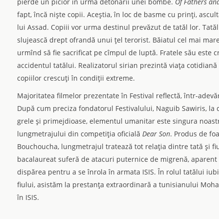
pierde un picior în urma detonării unei bombe.
Of Fathers an
fapt, încă nişte copii. Aceştia, în loc de basme cu prinţi, ascul
lui Assad. Copiii vor urma destinul prevăzut de tatăl lor. Tatăl 
slujească drept ofrandă unui ţel terorist. Băiatul cel mai mare v
urmînd să fie sacrificat pe cîmpul de luptă. Fratele său este cru
accidentul tatălui. Realizatorul sirian prezintă viaţa cotidian
copiilor crescuţi în condiţii extreme.
Majoritatea filmelor prezentate în Festival reflectă, într-adevă
După cum preciza fondatorul Festivalului, Naguib Sawiris, la
grele şi primejdioase, elementul umanitar este singura noastr
lungmetrajului din competiţia oficială
Dear Son
. Produs de fo
Bouchoucha, lungmetrajul tratează tot relaţia dintre tată şi fi
bacalaureat suferă de atacuri puternice de migrenă, aparent 
dispărea pentru a se înrola în armata ISIS. În rolul tatălui iub
fiului, asistăm la prestanţa extraordinară a tunisianului Mohame
în ISIS.