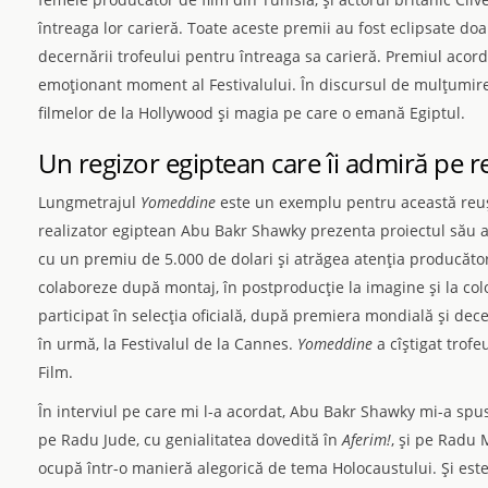
întreaga lor carieră. Toate aceste premii au fost eclipsate doar
decernării trofeului pentru întreaga sa carieră. Premiul acorda
emoţionant moment al Festi­valului. În discursul de mulţumire,
filmelor de la Hollywood şi magia pe care o emană Egiptul.
Un regizor egiptean care îi admiră pe r
Lungmetrajul
Yomeddine
este un exemplu pentru această reuşi
realizator egiptean Abu Bakr Shawky prezenta proiectul său a
cu un premiu de 5.000 de dolari şi atrăgea atenţia producăto
colaboreze după montaj, în postproducţie la imagine şi la colo
participat în selecţia oficială, după premiera mondială şi dec
în urmă, la Festivalul de la Cannes.
Yomeddine
a cîştigat trofe
Film.
În interviul pe care mi l-a acordat, Abu Bakr Shawky mi-a spus 
pe Radu Jude, cu genialitatea dovedită în
Aferim!
, şi pe Radu 
ocupă într-o manieră alegorică de tema Holocaustului. Şi este 