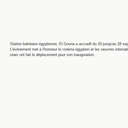
Station balnéaire égyptienne, El Gouna a accueill du 20 jusqu'au 28 sep
L'évènement met à l'honneur le cinéma égyptien et les oeuvres intern
stars ont fait le déplacement pour son inauguration.