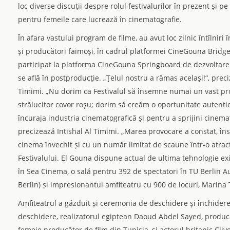
loc diverse discuţii despre rolul festivalurilor în prezent şi 
pentru femeile care lucrează în cinematografie.
În afara vastului program de filme, au avut loc zilnic întîlniri în
şi producători faimoşi, în cadrul platformei CineGouna Bridg
participat la platforma CineGouna Springboard de dezvoltare a
se află în postproducţie. „Ţelul nostru a rămas acelaşi!“, preciz
Timimi. „Nu dorim ca Festivalul să însemne numai un vast pr
strălucitor covor roşu; dorim să creăm o oportunitate autentic
încuraja industria cinematografică şi pentru a sprijini cinema
precizează Intishal Al Timimi. „Marea provocare a constat, îns
cinema învechit și cu un număr limitat de scaune într-o atracți
Festivalului. El Gouna dispune actual de ultima tehnologie exis
în Sea Cinema, o sală pentru 392 de spectatori în TU Berlin A
Berlin) și impresionantul amfiteatru cu 900 de locuri, Marina 
Amfiteatrul a găzduit și ceremonia de deschidere şi închidere
deschidere, realizatorul egiptean Daoud Abdel Sayed, produ
femeie producător de film din Tunisia, şi actorul britanic Cli