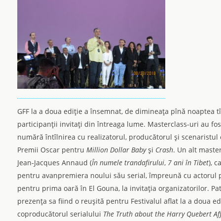
GFF la a doua ediţie a însemnat, de dimineaţa pînă noaptea tîr
participanţii invitaţi din întreaga lume. Masterclass-uri au fos
numără întîlnirea cu realizatorul, producătorul şi scenaristul
Premii Oscar pentru
Million Dollar Baby
şi
Crash
. Un alt maste
Jean‑Jacques Annaud (
În numele trandafirului
,
7 ani în Tibet
), 
pentru avanpremiera noului său serial, împreună cu actorul p
pentru prima oară în El Gouna, la invitaţia organizatorilor. 
prezenţa sa fiind o reuşită pentru Festivalul aflat la a doua e
coproducătorul serialului
The Truth about the Harry Quebert Af