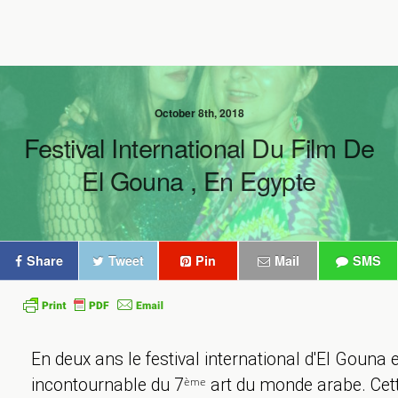
October 8th, 2018
Festival International Du Film De
El Gouna , En Egypte
Share
Tweet
Pin
Mail
SMS
En deux ans le festival international d'El Gouna
ème
incontournable du 7
art du monde arabe. Cett