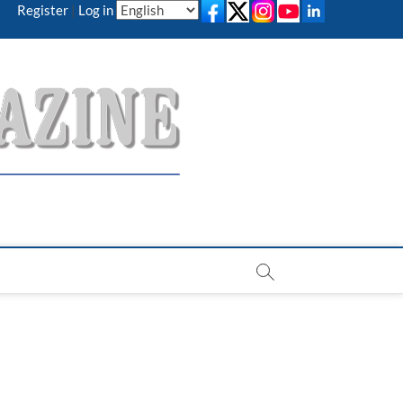
Register
|
Log in