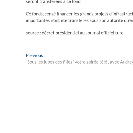
seront transférées à ce fond.
Ce fonds, censé financer les grands projets d’infrastruc
importantes n’ont été transférés sous son autorité qu’
source : décret présidentiel au Journal officiel turc
Post
Previous
Previous
post:
“Sous les jupes des filles” votre soirée télé , avec Audr
navigation