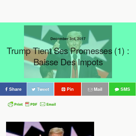
December 3rd, 2017
Trump Tient Ses Promesses (1) :
Baisse Des Impots
Share
Tweet
Pin
Mail
SMS