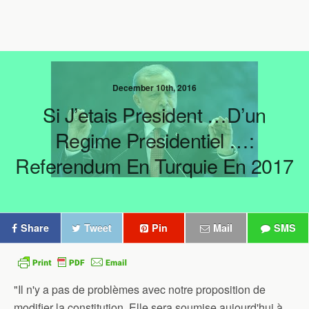
December 10th, 2016
Si J’etais President …d’un
Regime Presidentiel …:
Referendum En Turquie En 2017
Share
Tweet
Pin
Mail
SMS
"Il n'y a pas de problèmes avec notre proposition de
modifier la constitution. Elle sera soumise aujourd'hui à