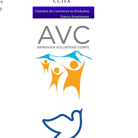
re
g-