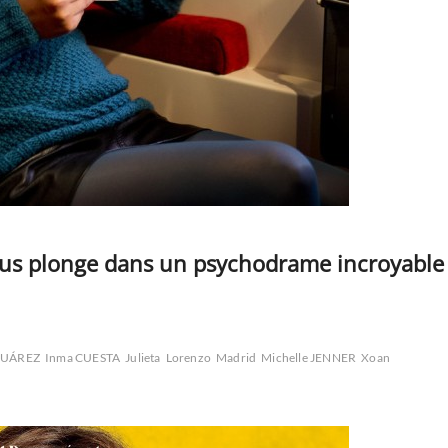
s plonge dans un psychodrame incroyable
SUÁREZ
Inma CUESTA
Julieta
Lorenzo
Madrid
Michelle JENNER
Xoan