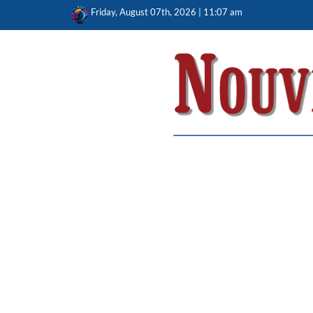
Skip
Friday, August 07th, 2026 | 11:07 am
to
content