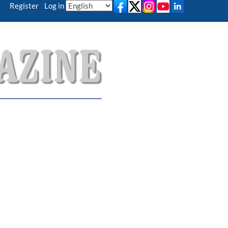
Register
|
Log in