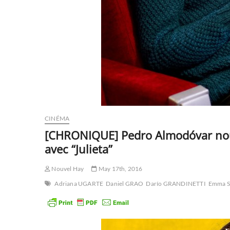
CINÉMA
[CHRONIQUE] Pedro Almodóvar nou
avec “Julieta”
Nouvel Hay
May 17th, 2016
Adriana UGARTE
Daniel GRAO
Darío GRANDINETTI
Emma 