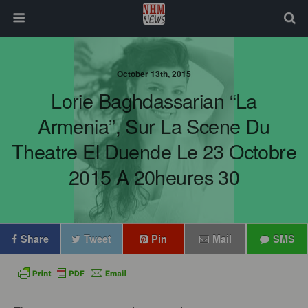
October 13th, 2015
Lorie Baghdassarian “La
Armenia”, Sur La Scene Du
Theatre El Duende Le 23 Octobre
2015 A 20heures 30
Share
Tweet
Pin
Mail
SMS