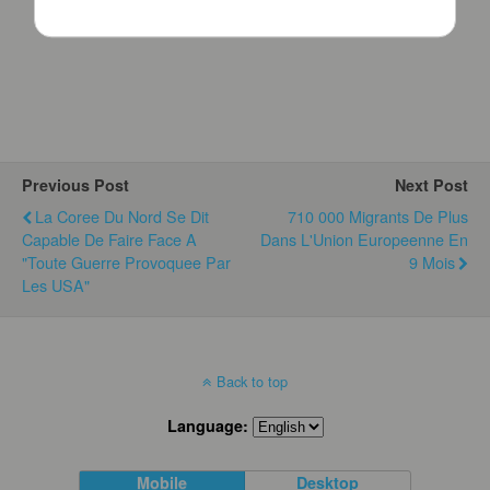
Previous Post
Next Post
La Coree Du Nord Se Dit
710 000 Migrants De Plus
Capable De Faire Face A
Dans L'Union Europeenne En
"toute Guerre Provoquee Par
9 Mois
Les USA"
Back to top
Language:
Mobile
Desktop