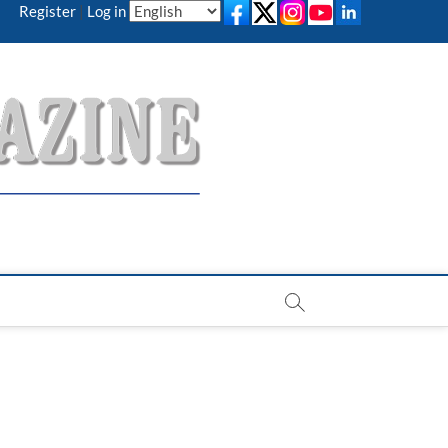
Register
|
Log in