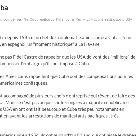
uba
s
compenser l'île
Cuba
embargo
Fidel
John
Kerry
La Havane
restrictions
USA
te depuis 1945 d'un chef de la diplomatie américaine à Cuba : John
, en espagnol, un "moment historique" à La Havane .
e pas Fidel Castro de rappeler que les USA doivent des "millions" de
compenser l'embargo qu'ils ont imposé à Cuba.
les Américains rappellent que Cuba doit des compensations pour les
américaines confisquées.
t accompagné de plusieurs chefs d'entreprise qui rêvent de faire des
ba. Mais ce n'est pas acquis car le Congrès à majorité republicaine
es USA en ont ont fait beaucoup et Cuba très peu notamment en
 en avant les arrestations de manifestants pacifiques , très
méricains en 1954, ils ont aujourd'hui 80 ans, qui ont hissé le drape