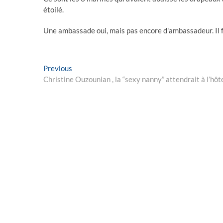
étoilé.
Une ambassade oui, mais pas encore d'ambassadeur. Il f
Post
Previous
Previous
post:
Christine Ouzounian , la “sexy nanny” attendrait à l’hôtel
navigation