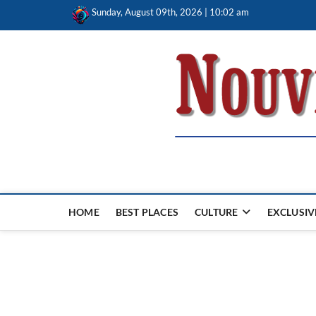
Skip
Sunday, August 09th, 2026 | 10:02 am
to
content
Nouvel Hay
LE MAGAZINE SANS FRONTIÈRES
HOME
BEST PLACES
CULTURE
EXCLUSIV