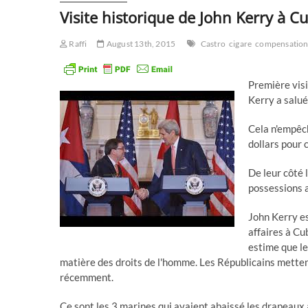
Visite historique de John Kerry à C
Raffi
August 13th, 2015
Castro
cigare
compensation
Première visi
Kerry a salué
Cela n'empêch
dollars pour 
De leur côté 
possessions 
John Kerry es
affaires à Cu
estime que l
matière des droits de l'homme. Les Républicains mettent
récemment.
Ce sont les 3 marines qui avaient abaissé les drapeaux a