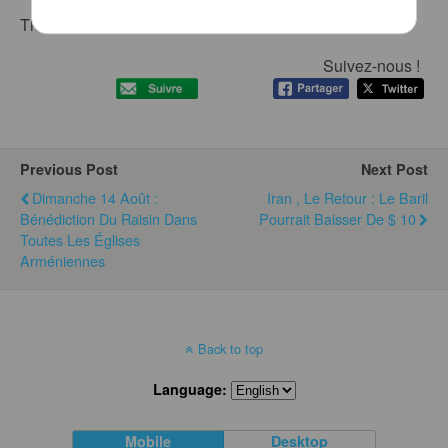
This content is password protected.
Suivez-nous !
Previous Post
Next Post
Dimanche 14 Août :
Iran , Le Retour : Le Baril
Bénédiction Du Raisin Dans
Pourrait Baisser De $ 10
Toutes Les Églises
Arméniennes
Back to top
Language:
Mobile
Desktop