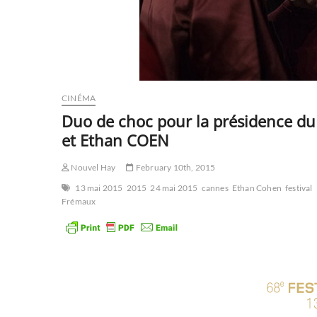
CINÉMA
Duo de choc pour la présidence du 
et Ethan COEN
Nouvel Hay
February 10th, 2015
13 mai 2015
2015
24 mai 2015
cannes
Ethan Cohen
festival
Frémaux