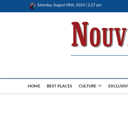
Skip
Saturday, August 08th, 2026 | 2:27 pm
to
content
Nouvel Hay
LE MAGAZINE SANS FRONTIÈRES
HOME
BEST PLACES
CULTURE
EXCLUSIV