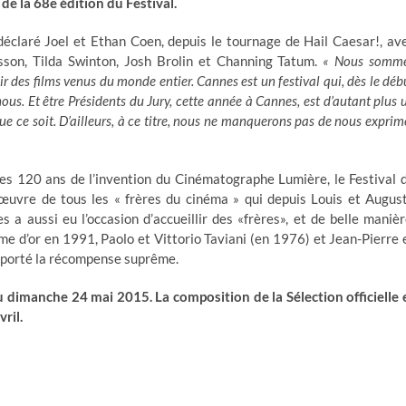
de la 68e édition du Festival.
éclaré Joel et Ethan Coen, depuis le tournage de Hail Caesar!, av
son, Tilda Swinton, Josh Brolin et Channing Tatum.
« Nous somm
ir des films venus du monde entier. Cannes est un festival qui, dès le déb
ous. Et être Présidents du Jury, cette année à Cannes, est d’autant plus 
e ce soit. D’ailleurs, à ce titre, nous ne manquerons pas de nous exprim
des 120 ans de l’invention du Cinématographe Lumière, le Festival 
’œuvre de tous les « frères du cinéma » qui depuis Louis et Augus
 a aussi eu l’occasion d’accueillir des «frères», et de belle manièr
me d’or en 1991, Paolo et Vittorio Taviani (en 1976) et Jean-Pierre 
porté la récompense suprême.
 dimanche 24 mai 2015. La composition de la Sélection officielle 
ril.