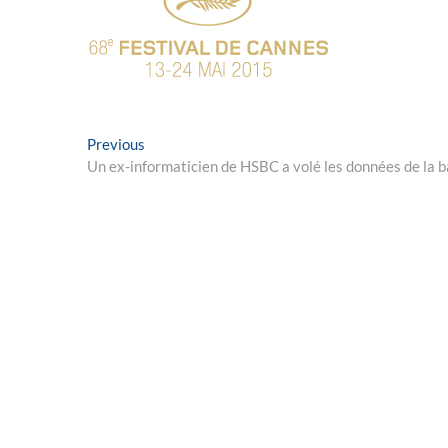
Post
Previous
Previous
post:
Un ex-informaticien de HSBC a volé les données de la
navigation