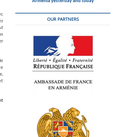
Armenia yesterday and today
ec
OUR PARTNERS
es
ut
un
er
de
te
e,
et
et