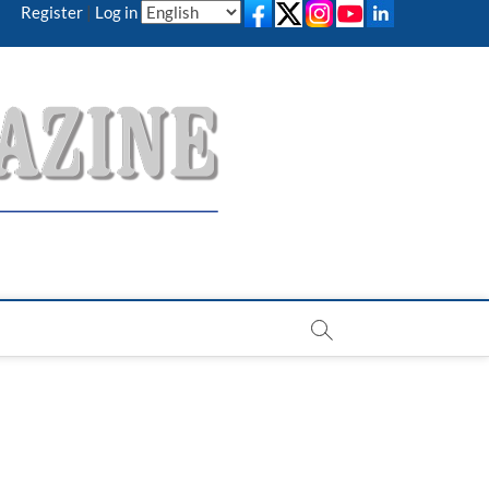
Register
|
Log in