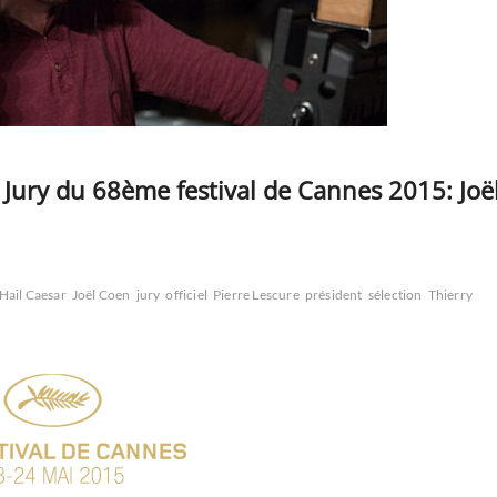
Jury du 68ème festival de Cannes 2015: Joë
Hail Caesar
Joël Coen
jury
officiel
Pierre Lescure
président
sélection
Thierry