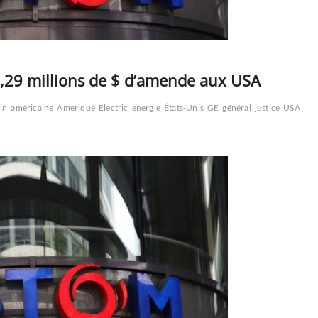
2,29 millions de $ d’amende aux USA
in
américaine
Amerique
Electric
energie
États-Unis
GE
général
justice
USA