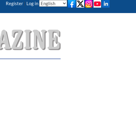
Register
|
Log in