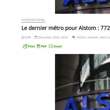
INTERNATIONAL
Le dernier métro pour Alstom : 77
Raffi
December 22nd, 2014
Alstom
amende
america