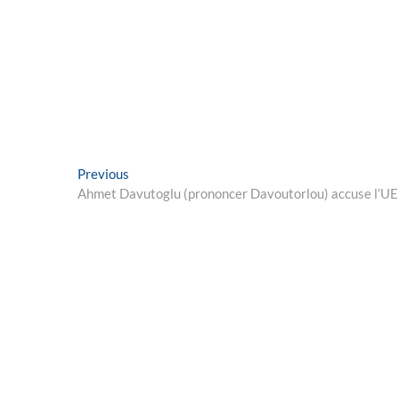
Post
Previous
Previous
post:
Ahmet Davutoglu (prononcer Davoutorlou) accuse l’UE 
navigation