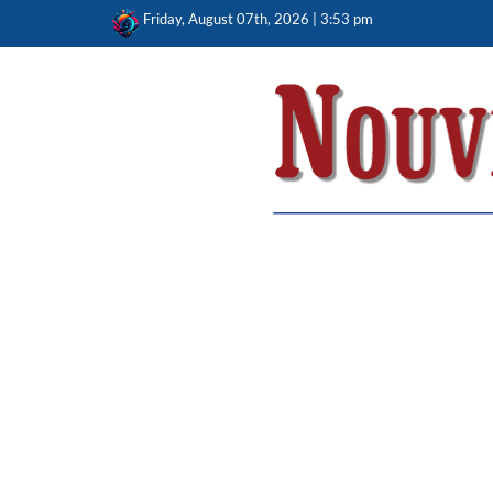
Skip
Friday, August 07th, 2026 | 3:53 pm
to
content