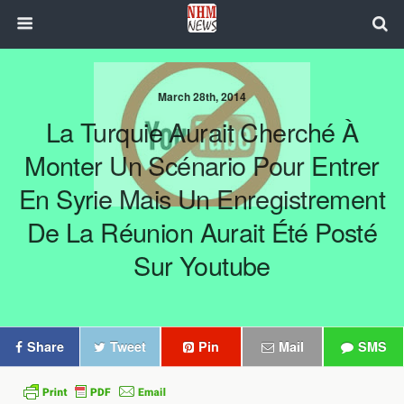
March 28th, 2014
La Turquie Aurait Cherché À
Monter Un Scénario Pour Entrer
En Syrie Mais Un Enregistrement
De La Réunion Aurait Été Posté
Sur Youtube
Share
Tweet
Pin
Mail
SMS