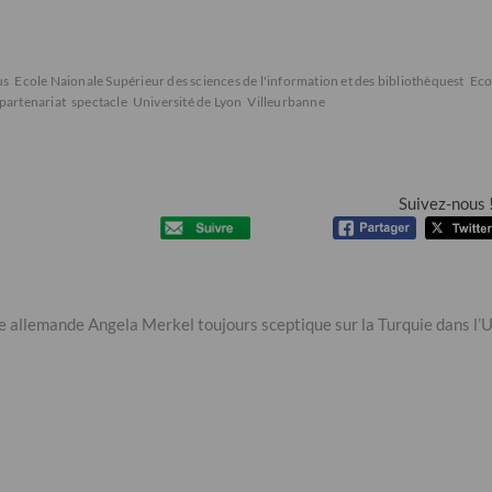
us
Ecole Naionale Supérieur des sciences de l'information et des bibliothèquest
Eco
partenariat
spectacle
Université de Lyon
Villeurbanne
Suivez-nous 
e allemande Angela Merkel toujours sceptique sur la Turquie dans l’