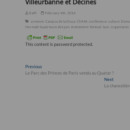
Villeurbanne et Décines
Raffi
February 4th, 2014
armenie
Campus de la Doua
CNMA
conférence
culture
Dom
Normale Supérieure de Lyon
événement
festival
lyon
organisé en 
This content is password protected.
Post
Previous
Previous
post:
Le Parc des Princes de Paris vendu au Quatar ?
navigation
Next
Next
post:
La chancelièr