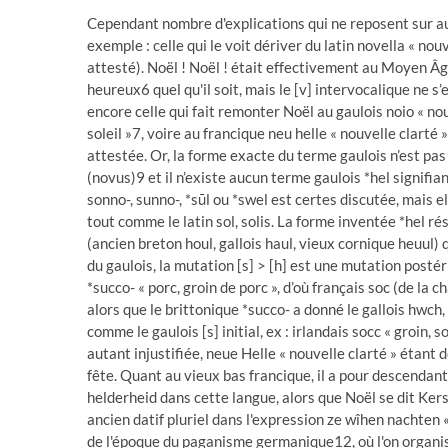
Cependant nombre d'explications qui ne reposent sur au
exemple : celle qui le voit dériver du latin novella « nou
attesté). Noël ! Noël ! était effectivement au Moyen Âge
heureux6 quel qu'il soit, mais le [v] intervocalique ne s’
encore celle qui fait remonter Noël au gaulois noio « nouv
soleil »7, voire au francique neu helle « nouvelle clarté 
attestée. Or, la forme exacte du terme gaulois n’est pas
(novus)9 et il n’existe aucun terme gaulois *hel signifian
sonno-, sunno-, *sūl ou *swel est certes discutée, mais e
tout comme le latin sol, solis. La forme inventée *hel rés
(ancien breton houl, gallois haul, vieux cornique heuul
du gaulois, la mutation [s] > [h] est une mutation postér
*succo- « porc, groin de porc », d’où français soc (de la
alors que le brittonique *succo- a donné le gallois hwch,
comme le gaulois [s] initial, ex : irlandais socc « groin, 
autant injustifiée, neue Helle « nouvelle clarté » étant
fête. Quant au vieux bas francique, il a pour descendan
helderheid dans cette langue, alors que Noël se dit Ke
ancien datif pluriel dans l'expression ze wîhen nachten
de l'époque du paganisme germanique12, où l'on organisa