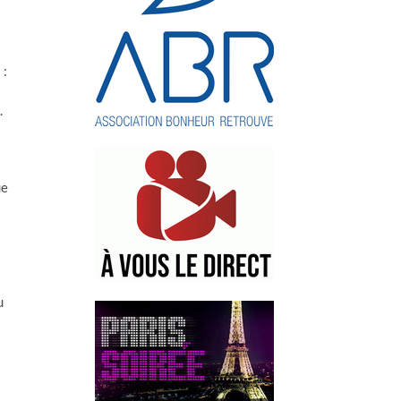
 :
.
ue
u