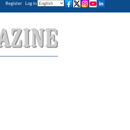
Register
|
Log in