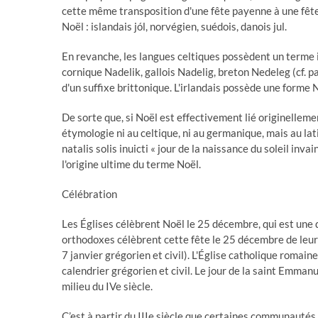
cette même transposition d'une fête payenne à une fête
Noël : islandais jól, norvégien, suédois, danois jul.
En revanche, les langues celtiques possèdent un terme is
cornique Nadelik, gallois Nadelig, breton Nedeleg (cf. pa
d'un suffixe brittonique. L'irlandais possède une forme N
De sorte que, si Noël est effectivement lié originellement
étymologie ni au celtique, ni au germanique, mais au latin
natalis solis inuicti « jour de la naissance du soleil inva
l'origine ultime du terme Noël.
Célébration
Les Églises célèbrent Noël le 25 décembre, qui est une da
orthodoxes célèbrent cette fête le 25 décembre de leur a
7 janvier grégorien et civil). L'Église catholique romai
calendrier grégorien et civil. Le jour de la saint Emman
milieu du IVe siècle.
C’est à partir du IIIe siècle que certaines communautés