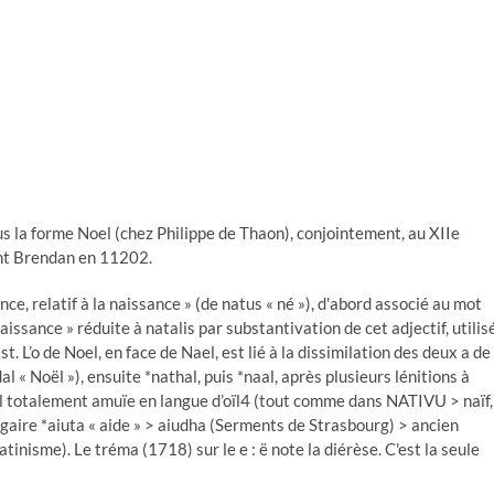
s la forme Noel (chez Philippe de Thaon), conjointement, au XIIe
aint Brendan en 11202.
sance, relatif à la naissance » (de natus « né »), d'abord associé au mot
 naissance » réduite à natalis par substantivation de cet adjectif, utilis
t. L’o de Noel, en face de Nael, est lié à la dissimilation des deux a de
l « Noël »), ensuite *nathal, puis *naal, après plusieurs lénitions à
inal totalement amuïe en langue d’oïl4 (tout comme dans NATIVU > naïf,
lgaire *aiuta « aide » > aiudha (Serments de Strasbourg) > ancien
latinisme). Le tréma (1718) sur le e : ë note la diérèse. C'est la seule