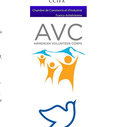
au
,
,
t
e