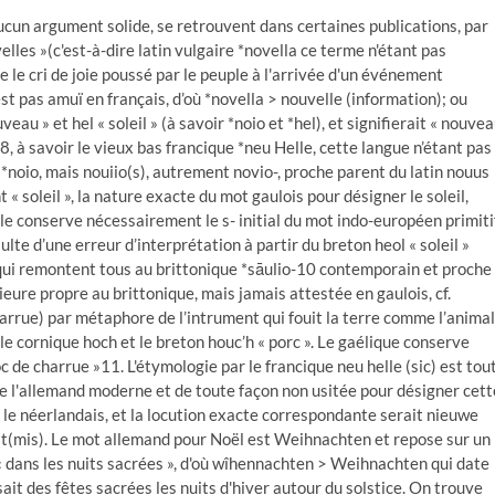
cun argument solide, se retrouvent dans certaines publications, par
velles »(c'est-à-dire latin vulgaire *novella ce terme n'étant pas
 le cri de joie poussé par le peuple à l'arrivée d'un événement
est pas amuï en français, d’où *novella > nouvelle (information); ou
eau » et hel « soleil » (à savoir *noio et *hel), et signifierait « nouve
»8, à savoir le vieux bas francique *neu Helle, cette langue n’étant pas
 *noio, mais nouiio(s), autrement novio-, proche parent du latin nouus
t « soleil », la nature exacte du mot gaulois pour désigner le soleil,
lle conserve nécessairement le s- initial du mot indo-européen primitif
ulte d’une erreur d’interprétation à partir du breton heol « soleil »
) qui remontent tous au brittonique *sāulio-10 contemporain et proche
ieure propre au brittonique, mais jamais attestée en gaulois, cf.
 charrue) par métaphore de l’intrument qui fouit la terre comme l’animal
 le cornique hoch et le breton houc’h « porc ». Le gaélique conserve
soc de charrue »11. L'étymologie par le francique neu helle (sic) est tou
 de l'allemand moderne et de toute façon non usitée pour désigner cett
t le néerlandais, et la locution exacte correspondante serait nieuwe
rst(mis). Le mot allemand pour Noël est Weihnachten et repose sur un
 « dans les nuits sacrées », d'où wîhennachten > Weihnachten qui date
it des fêtes sacrées les nuits d'hiver autour du solstice. On trouve