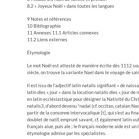
8.2 « Joyeux Noël » dans toutes les langues
9 Notes et références
10 Bibliographie
11 Annexes 11.1 Articles connexes
11.2 Liens externes
Étymologie
Le mot Noël est attesté de manière écrite dès 1112 sou
siècle, on trouve la variante Nael dans le voyage de s
Il est issu de l'adjectif latin natalis signifiant « de nais
latin dies « jour » dans la locution natalis dies « jour de
en latin ecclésiastique pour désigner la Nativité du Chris
natalis3, d'abord devenu *nadal (cf. occitan, catalan Nada
partir de la consonne intervocalique [t], qui s'est au f
doublet de natif, emprunt savant, cf. également latin vu
français aiue, puis aïe ; le français moderne aide est un 
étymologie admise par les spécialistes.