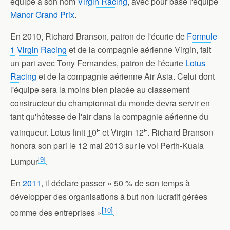
équipe à son nom
Virgin Racing
, avec pour base l'équipe
Manor Grand Prix
.
En 2010, Richard Branson, patron de l'écurie de
Formule
1
Virgin Racing
et de la compagnie aérienne Virgin, fait
un pari avec Tony Fernandes, patron de l'écurie
Lotus
Racing
et de la compagnie aérienne Air Asia. Celui dont
l'équipe sera la moins bien placée au classement
constructeur du championnat du monde devra servir en
tant qu'hôtesse de l'air dans la compagnie aérienne du
e
e
vainqueur. Lotus finit
10
et Virgin
12
. Richard Branson
honora son pari le 12 mai 2013 sur le vol Perth-Kuala
[
9
]
Lumpur
.
En
2011
, il déclare passer
« 50 % de son temps à
développer des organisations à but non lucratif gérées
[
10
]
comme des entreprises »
.