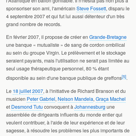
l'Atlantique en ballon gonflable. Il n'hésita pas non plus à
sponsoriser son ami, l'américain
Steve Fossett
, disparu le
4 septembre 2007 et qui fut lui aussi détenteur d'un très
grand nombre de records.
En février 2007, il propose de créer en
Grande-Bretagne
une banque « mutualiste » de sang de cordon ombilical
au sein du groupe Virgin. Le prélèvement et le stockage
seraient payants, mais l'utilisation ne serait pas limitée au
seul usage thérapeutique personnel, 80 % étant
[
5
]
disponible au sein d'une banque publique de greffons
.
Le
18
juillet
2007
, à l'initiative de Richard Branson et du
musicien
Peter Gabriel
,
Nelson Mandela
,
Graça Machel
et
Desmond Tutu
convoquent à
Johannesburg
une
assemblée de dirigeants influents du monde entier qui
veulent contribuer, à l'aide de leur expérience et de leur
sagesse, à résoudre les problèmes les plus importants de