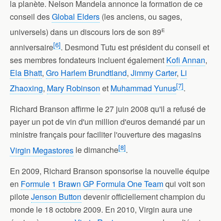
la planète. Nelson Mandela annonce la formation de ce
conseil des
Global Elders
(les anciens, ou sages,
e
universels) dans un discours lors de son 89
[
6
]
anniversaire
. Desmond Tutu est président du conseil et
ses membres fondateurs incluent également
Kofi Annan
,
Ela Bhatt
,
Gro Harlem Brundtland
,
Jimmy Carter
,
Li
[
7
]
Zhaoxing
,
Mary Robinson
et
Muhammad Yunus
.
Richard Branson affirme le 27 juin 2008 qu'il a refusé de
payer un pot de vin d'un million d'euros demandé par un
ministre français pour faciliter l'ouverture des magasins
[
8
]
Virgin Megastores
le dimanche
.
En 2009, Richard Branson sponsorise la nouvelle équipe
en
Formule 1
Brawn GP Formula One Team
qui voit son
pilote
Jenson Button
devenir officiellement champion du
monde le 18 octobre 2009. En 2010, Virgin aura une