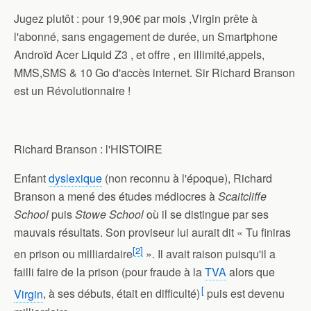
Jugez plutôt : pour 19,90€ par mois ,Virgin prête à
l'abonné, sans engagement de durée, un Smartphone
Androïd Acer Liquid Z3 , et offre , en illimité,appels,
MMS,SMS & 10 Go d'accès internet. Sir Richard Branson
est un Révolutionnaire !
Richard Branson : l'HISTOIRE
Enfant
dyslexique
(non reconnu à l'époque), Richard
Branson a mené des études médiocres à
Scaitcliffe
School
puis
Stowe School
où il se distingue par ses
mauvais résultats. Son proviseur lui aurait dit « Tu finiras
[
2
]
en prison ou milliardaire
». Il avait raison puisqu'
il a
failli faire de la prison (pour fraude à la
TVA
alors que
[
Virgin
, à ses débuts, était en difficulté)
puis est devenu