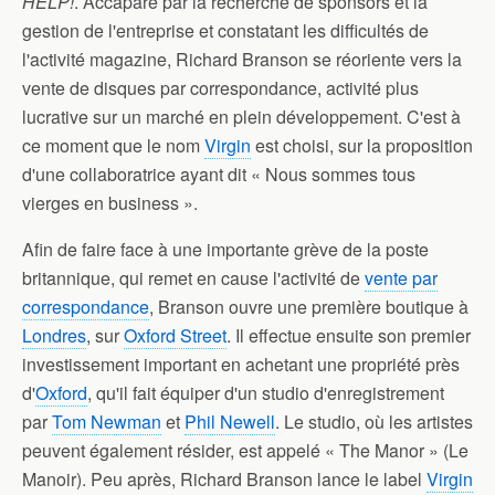
HELP!
. Accaparé par la recherche de sponsors et la
gestion de l'entreprise et constatant les difficultés de
l'activité magazine, Richard Branson se réoriente vers la
vente de disques par correspondance, activité plus
lucrative sur un marché en plein développement. C'est à
ce moment que le nom
Virgin
est choisi, sur la proposition
d'une collaboratrice ayant dit « Nous sommes tous
vierges en business ».
Afin de faire face à une importante grève de la poste
britannique, qui remet en cause l'activité de
vente par
correspondance
, Branson ouvre une première boutique à
Londres
, sur
Oxford Street
. Il effectue ensuite son premier
investissement important en achetant une propriété près
d'
Oxford
, qu'il fait équiper d'un studio d'enregistrement
par
Tom Newman
et
Phil Newell
. Le studio, où les artistes
peuvent également résider, est appelé « The Manor » (Le
Manoir). Peu après, Richard Branson lance le label
Virgin