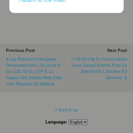
Previous Post
Next Post
Les Banques Françaises
L'US Eli Lilly En Concurrence
Reversaient 65% Du Livret A,
Avec Sanofi-Aventis Pour Le
Du LDD, Et Du LEP À La
Marché De L'insuline En
Caisse Des Dépôts Mais Elles
Arménie
Vont Recevoir 30 Milliards
Back to top
Language: