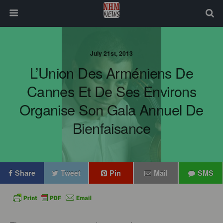
July 21st, 2013
L’Union Des Arméniens De
Cannes Et De Ses Environs
Organise Son Gala Annuel De
Bienfaisance
Share
Tweet
Pin
Mail
SMS