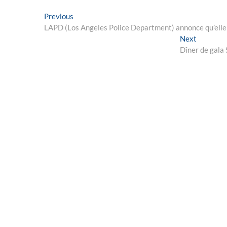
Post
Previous
Previous
post:
LAPD (Los Angeles Police Department) annonce qu’elle 
navigation
Next
Next
post:
Dîner de gala