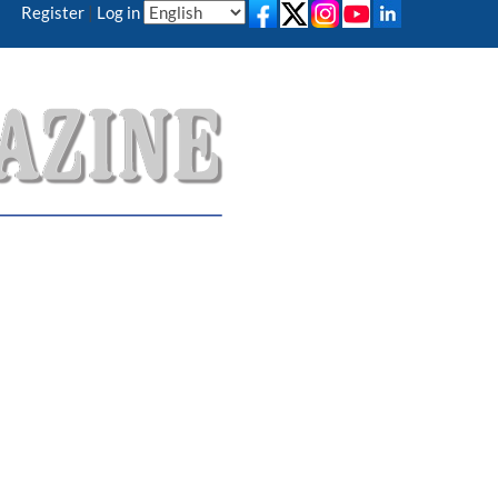
Register
|
Log in