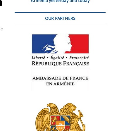
Armenia yesterday and today
OUR PARTNERS
le