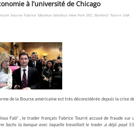
onomie à l’université de Chicago
ricain
bourse
Fabrice
fabuleux
fabulous
New York
SEC
Stanford
Tourre
USA
rme de la Bourse américaine est très déconsidérée depuis la crise d
ous Fab" , le trader français Fabrice Tourré accusé de fraude sur 
n Sachs la banque avec laquelle travaillait le trader ,a déjà payé 5