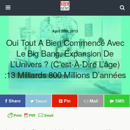
April 30th, 2013
Oui Tout A Bien Commencé Avec
Le Big Bang. Expansion De
L’Univers ? (c’est-À-Dire L’âge)
:13 Milliards 800 Millions D’années
Share
Tweet
Pin
Mail
SMS