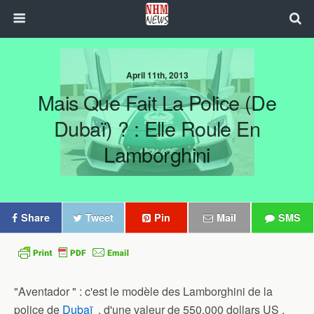
April 11th, 2013
Mais Que Fait La Police (de
Dubaï) ? : Elle Roule En
Lamborghini
Share
Tweet
Pin
Mail
SMS
"Aventador " : c'est le modèle des Lamborghini de la
police de
Dubaï
,
d'une valeur de 550.000 dollars US .