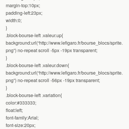
margin-top:10px;
padding-left:23px;
width:0;
}
.block-bourse-left .valeur.up{
background:url(“http://www.lefigaro.fr/bourse_blocs/sprite.
png”) no-repeat scroll -5px -19px transparent;
}
.block-bourse-left .valeur.down{
background:url(“http://www.lefigaro.fr/bourse_blocs/sprite.
png”) no-repeat scroll -56px -19px transparent;
}
.block-bourse-left .variation{
color:#333333;
float:left;
font-family:Arial;
font-size:20px;