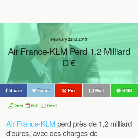
February 22nd, 2013
Air France-KLM Perd 1,2 Milliard
D’€
Share
Tweet
Pin
Mail
SMS
Air France-KLM
perd près de 1,2 milliard
d'euros, avec des charges de