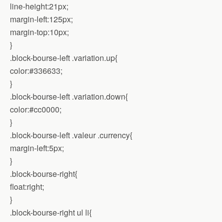
line-height:21px;
margin-left:125px;
margin-top:10px;
}
.block-bourse-left .variation.up{
color:#336633;
}
.block-bourse-left .variation.down{
color:#cc0000;
}
.block-bourse-left .valeur .currency{
margin-left:5px;
}
.block-bourse-right{
float:right;
}
.block-bourse-right ul li{