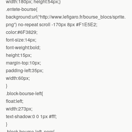
width:180px; height:54px;}
.entete-bourse{
background:url(“http://www.lefigaro.fr/bourse_blocs/sprite.
png”) no-repeat scroll -170px 8px #F1E5E2;
color:#6F3829;
font-size:14px;
font-weight:bold;
height:15px;
margin-top:10px;
padding-left:35px;
width:60px;
}
.block-bourse-left{
float:left;
width:273px;
text-shadow:0 0 1px #fff;
}
.block-bourse-left .nom{