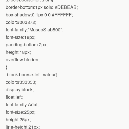
border-bottom:1px solid #DEBEAB;
box-shadow:0 1px 0 0 #FFFFFF;
color:#003872;
font-family:”MuseoSlab500″;
font-size:18px;
padding-bottom:2px;
height:18px;
overflow:hidden;
}
.block-bourse-left .valeur{
color:#333333;
display:block;
float:left;
font-family:Arial;
font-size:25px;
height:25px;
line-height:21px;