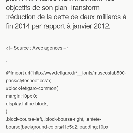
objectifs de son plan Transform
:réduction de la dette de deux milliards à
fin 2014 par rapport à janvier 2012.
<!–
Source : Avec agences
–>
.
@import url(“http://www.lefigaro.fr/__fonts/museoslab500-
pack/stylesheet.css”);
#block-lefigaro-common{
margin:10px 0;
display:inline-block;
}
.block-bourse-left, .block-bourse-right, .entete-
bourse{background-color:#f1e5e2; padding:10px;