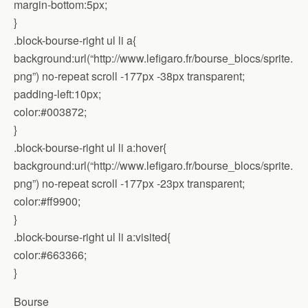
margin-bottom:5px;
}
.block-bourse-right ul li a{
background:url(“http://www.lefigaro.fr/bourse_blocs/sprite.
png”) no-repeat scroll -177px -38px transparent;
padding-left:10px;
color:#003872;
}
.block-bourse-right ul li a:hover{
background:url(“http://www.lefigaro.fr/bourse_blocs/sprite.
png”) no-repeat scroll -177px -23px transparent;
color:#ff9900;
}
.block-bourse-right ul li a:visited{
color:#663366;
}
Bourse