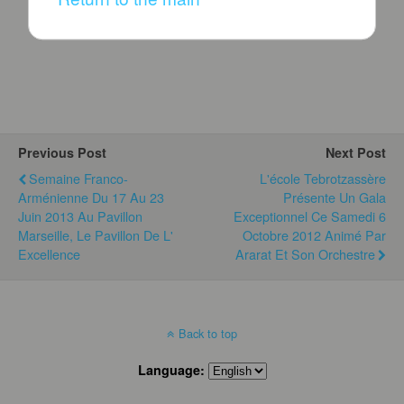
Previous Post
Next Post
Semaine Franco-
L'école Tebrotzassère
Arménienne Du 17 Au 23
Présente Un Gala
Juin 2013 Au Pavillon
Exceptionnel Ce Samedi 6
Marseille, Le Pavillon De L'
Octobre 2012 Animé Par
Excellence
Ararat Et Son Orchestre
Back to top
Language: