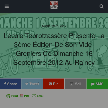
August 25th, 2012
L’école Tebrotzassère Présente La
3ème Édition De Son Vide-
Greniers Ce Dimanche 16
Septembre 2012 Au Raincy
Share
Tweet
Pin
Mail
SMS